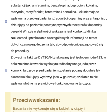
substancji jak: amfetamina, benzatropina, bupropion, kokaina,
mazyndol, metylfenidat, fentermina i sertralina. Leki niemające
wpływu na przebieg badania to: agoniści dopaminy oraz antagoniści,
działający na poziomie postsynaptycznych receptorów dopaminy,
pergolid W razie wątpliwości wskazany jest kontakt z kliniką
Nukleomed i przekazanie szczegółowych informacji na temat
dotychczasowego leczenia tak, aby odpowiednio przygotować się
do procedury.
Z uwagi na fakt, że DaTSCAN znakowany jest izotopem jodu-123, w
celu zminimalizowania wychwytu radioaktywnego jodu przez
komórki tarczycy, przed badaniem zostanie podany doustnie lek
okresowo blokujący wychwyt jodu w gruczole; działanie to nie
wpływa istotnie na prawidłowe funkcjonowanie tarczycy.
Przeciwwskazania:
Badania nie wykonuje się u kobiet w ciąży i