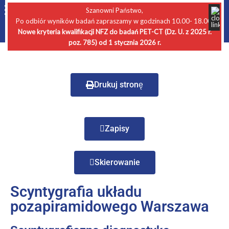
Szanowni Państwo,
Po odbiór wyników badań zapraszamy w godzinach 10.00- 18.00.
Nowe kryteria kwalifikacji NFZ do badań PET-CT (Dz. U. z 2025 r.
poz. 785) od 1 stycznia 2026 r.
Drukuj stronę
Zapisy
Skierowanie
Scyntygrafia układu
pozapiramidowego Warszawa